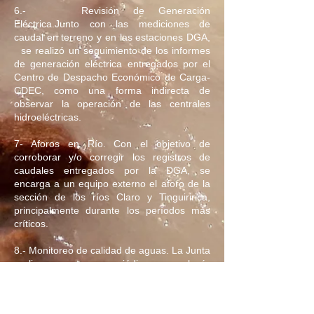
6.- Revisión de Generación
Eléctrica.Junto con las mediciones de
caudal en terreno y en las estaciones DGA,
se realizó un seguimiento de los informes
de generación eléctrica entregados por el
Centro de Despacho Económico de Carga-
CDEC, como una forma indirecta de
observar la operación de las centrales
hidroeléctricas.
7- Aforos en Río. Con el objetivo de
corroborar y/o corregir los registros de
caudales entregados por la DGA, se
encarga a un equipo externo el aforo de la
sección de los ríos Claro y Tinguiririca,
principalmente durante los períodos más
críticos.
8.- Monitoreo de calidad de aguas. La Junta
realiza muestreos periódicos en el río
midiendo parámetros como turbiedad,
sólidos suspendidos, pH, conductividad
eléctrica, coliformes fecales, entre otros.