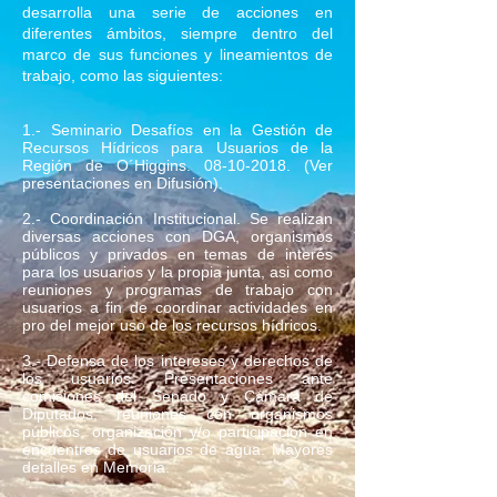
desarrolla una serie de acciones en
diferentes ámbitos, siempre dentro del
marco de sus funciones y lineamientos de
trabajo, como las siguientes:
1.- Seminario Desafíos en la Gestión de
Recursos Hídricos para Usuarios de la
Región de O´Higgins.
08-10-2018
. (Ver
presentaciones en Difusión).
2.- Coordinación Institucional. Se realizan
diversas acciones con DGA, organismos
públicos y privados en temas de interés
para los usuarios y la propia junta, asi como
reuniones y programas de trabajo con
usuarios a fin de coordinar actividades en
pro del mejor uso de los recursos hídricos.
3.- Defensa de los intereses y derechos de
los usuarios. Presentaciones ante
comisiones del Senado y Cámara de
Diputados, reuniones con organismos
públicos, organización y/o participación en
encuentros de usuarios de agua. Mayores
detalles en Memoria.