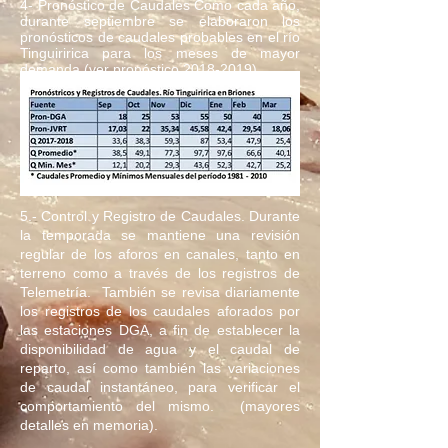
4- Pronóstico de Caudales Como cada año,
durante septiembre se elaboraron los
pronósticos de caudales probables en el río
Tinguiririca para los meses de mayor
demanda.(ver pronóstico
2018-2019)
.
5.- Control y Registro de Caudales. Durante
la temporada se mantiene una revisión
regular de los aforos en canales, tanto en
terreno como a través de los registros de
Telemetría. También se revisa diariamente
los registros de los caudales aforados por
las estaciones DGA, a fin de establecer la
disponibilidad de agua y el caudal de
reparto, así como también las variaciones
de caudal instantáneo, para verificar el
comportamiento del mismo. (mayores
detalles en memoria).